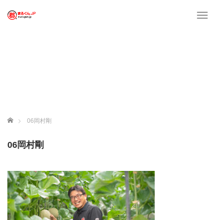
T
o
g
g
l
e
n
a
v
i
g
ホーム
06岡村剛
a
t
06岡村剛
i
o
n