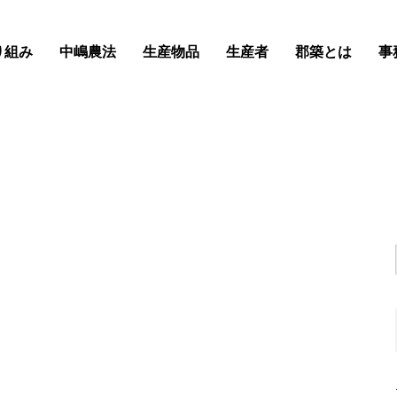
り組み
中嶋農法
生産物品
生産者
郡築とは
事