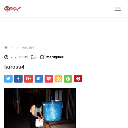
T
o
g
g
l
e
n
ホーム
kurosu4
a
v
2020.05.15
marugun01
i
kurosu4
g
a
t
i
o
n